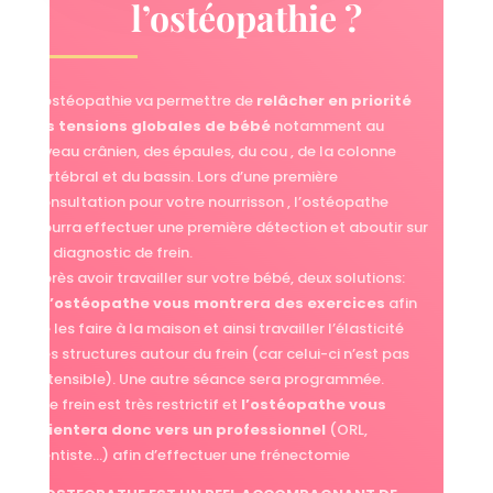
l’ostéopathie ?
L’ostéopathie va permettre de
relâcher en priorité
les tensions globales de bébé
notamment au
niveau crânien, des épaules, du cou , de la colonne
vertébral et du bassin. Lors d’une première
consultation pour votre nourrisson , l’ostéopathe
pourra effectuer une première détection et aboutir sur
un diagnostic de frein.
Après avoir travailler sur votre bébé, deux solutions:
–
l’ostéopathe vous montrera des exercices
afin
de les faire à la maison et ainsi travailler l’élasticité
des structures autour du frein (car celui-ci n’est pas
extensible). Une autre séance sera programmée.
– le frein est très restrictif et
l’ostéopathe vous
orientera donc vers un professionnel
(ORL,
dentiste…) afin d’effectuer une frénectomie