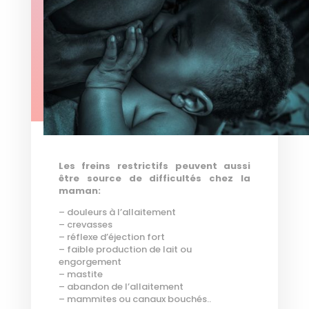
Les freins restrictifs peuvent aussi
être source de difficultés chez la
maman:
– douleurs à l’allaitement
– crevasses
– réflexe d’éjection fort
– faible production de lait ou
engorgement
– mastite
– abandon de l’allaitement
– mammites ou canaux bouchés..