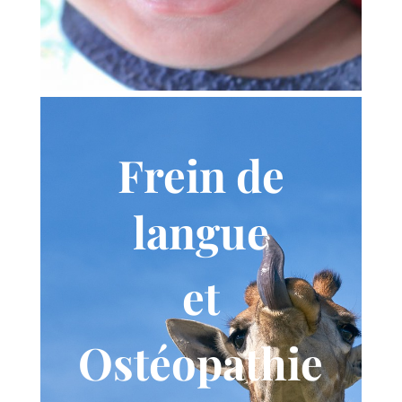
Frein de
langue
et
Ostéopathie