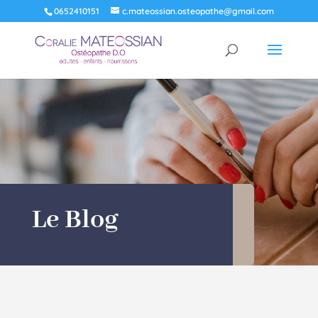
0652410151
c.mateossian.osteopathe@gmail.com
Le Blog